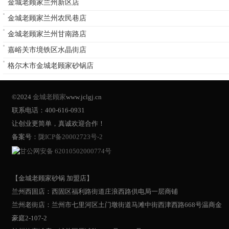
金城老顾家兰州新区店
金城老顾家兰州农民巷店
金城老顾家兰州甘南路店
嘉峪关市境铁区水晶街店
格尔木市金城老顾家砂锅店
©2024
金城老顾家
www.jclgj.cn
联系电话：400-616-0931
让创业更简单，真诚欢迎合作！
备案号：
陇ICP备20002723号-2
甘公网安备 62010502000774号
【金城老顾家砂锅 加盟店】
兰州西固店：西固区福利路街道庄浪西路供电局一层商铺
兰州老街店：兰州市七里河区土门墩街道马滩中街西津西路668号温商金
豪庭2-107-2