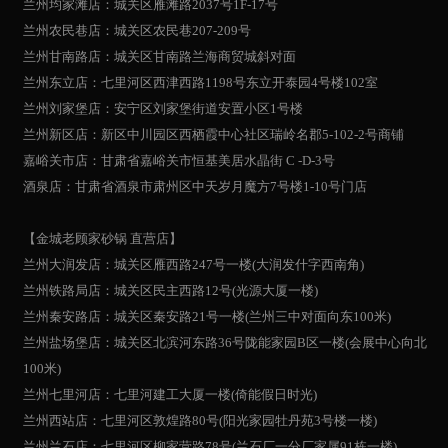
兰州均家滩店：城关区雁滩路2037号1F-17号
兰州农民巷店：城关区农民巷207-209号
兰州甘南路店：城关区甘南路兰海商贸城斜对面
兰州东立店：七里河区西津西路1198号东立开泰园4号楼102室
兰州刘家堡店：安宁区刘家堡街道安置小区1号楼
兰州新区店：新区中川园区西栖霞中心社区瑞岭名郡5-102-2号商铺
嘉峪关市店：甘肃省嘉峪关市恒基美居水晶街 C -D-3号
酒泉店：甘肃省酒泉市肃州区中天岁月魔方7号楼1-10号门店
【金城老顾家砂锅 直营店】
兰州大润发店：城关区雁西路247号一楼(大润发什字西南角)
兰州铁路局店：城关区民主西路12号(光源大厦一楼)
兰州秦安路店：城关区秦安路21号一楼(兰州三中对面向东100米)
兰州盐场堡店：城关区北滨河东路36号陇能家园B区一楼(会展中心向北
100米)
兰州七里河店：七里河建工大厦一楼(倚能假日时光)
兰州西站店：七里河区敦煌路80号(阳光家园牡丹苑3号楼一楼)
兰州兰石店：七里河区柳家营路78号(兰石厂一分厂家属91栋一楼)